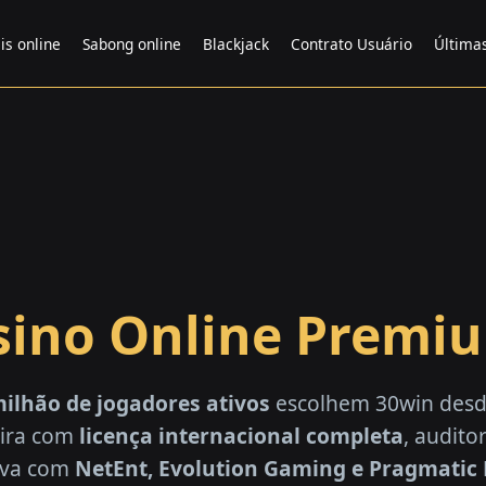
is online
Sabong online
Blackjack
Contrato Usuário
Últimas
sino Online Premiu
milhão de jogadores ativos
escolhem 30win desd
eira com
licença internacional completa
, audit
siva com
NetEnt, Evolution Gaming e Pragmatic 