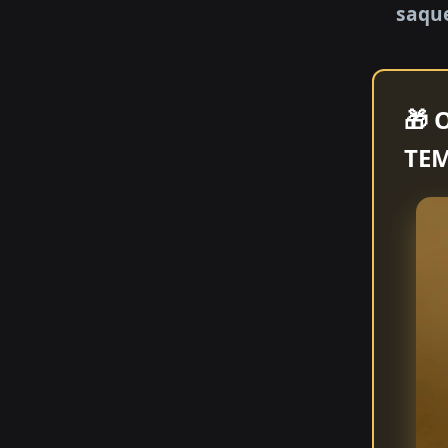
saque
🎁 
TEM