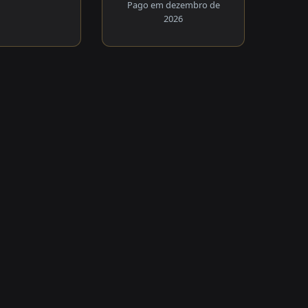
Pago em dezembro de
2026