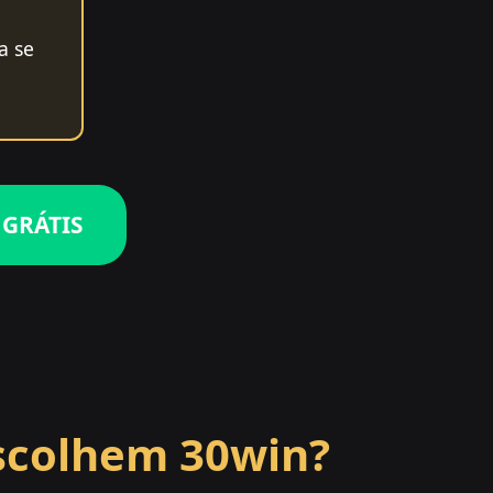
a se
 GRÁTIS
escolhem 30win?