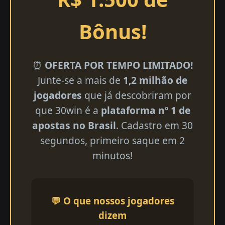
Bônus!
⏰
OFERTA POR TEMPO LIMITADO!
Junte-se a mais de
1,2 milhão de
jogadores
que já descobriram por
que 30win é a
plataforma nº 1 de
apostas no Brasil
. Cadastro em 30
segundos, primeiro saque em 2
minutos!
💬 O que nossos jogadores
dizem