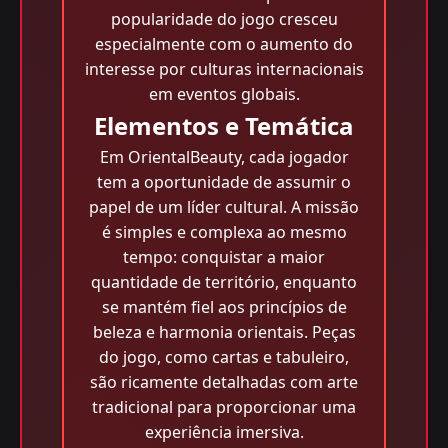
popularidade do jogo cresceu
especialmente com o aumento do
interesse por culturas internacionais
em eventos globais.
Elementos e Temática
Em OrientalBeauty, cada jogador
tem a oportunidade de assumir o
papel de um líder cultural. A missão
é simples e complexa ao mesmo
tempo: conquistar a maior
quantidade de território, enquanto
se mantém fiel aos princípios de
beleza e harmonia orientais. Peças
do jogo, como cartas e tabuleiro,
são ricamente detalhadas com arte
tradicional para proporcionar uma
experiência imersiva.