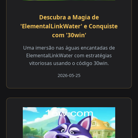
Descubra a Magia de
'ElementalLinkWater' e Conquiste
com '30win'
Uma imersão nas águas encantadas de
ElementalLinkWater com estratégias
vitoriosas usando o código 30win.
2026-05-25