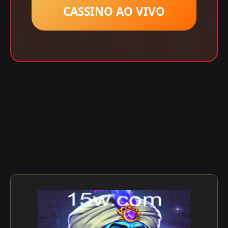
CASSINO AO VIVO