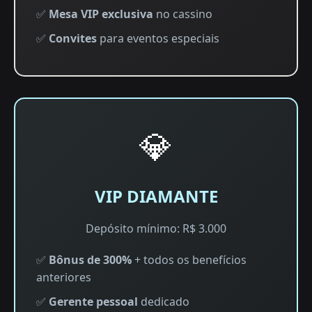
✅
Mesa VIP exclusiva
no cassino
✅
Convites
para eventos especiais
💎
VIP DIAMANTE
Depósito mínimo: R$ 3.000
✅
Bônus de 300%
+ todos os benefícios
anteriores
✅
Gerente pessoal
dedicado