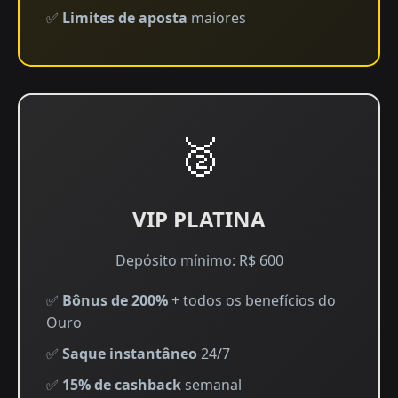
✅
Limites de aposta
maiores
🥈
VIP PLATINA
Depósito mínimo: R$ 600
✅
Bônus de 200%
+ todos os benefícios do
Ouro
✅
Saque instantâneo
24/7
✅
15% de cashback
semanal