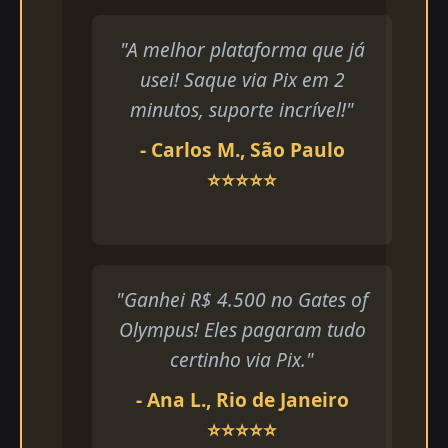
"A melhor plataforma que já
usei! Saque via Pix em 2
minutos, suporte incrível!"
- Carlos M., São Paulo
⭐⭐⭐⭐⭐
"Ganhei R$ 4.500 no Gates of
Olympus! Eles pagaram tudo
certinho via Pix."
- Ana L., Rio de Janeiro
⭐⭐⭐⭐⭐