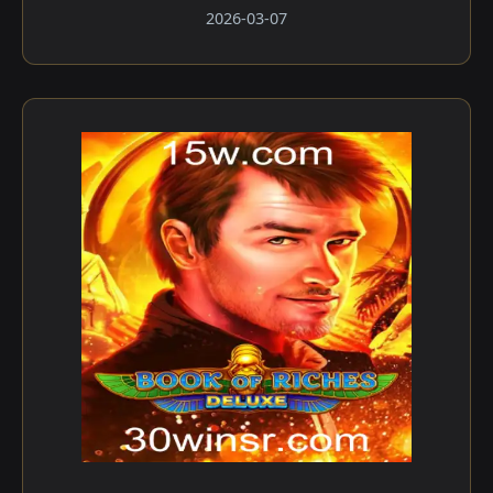
2026-03-07