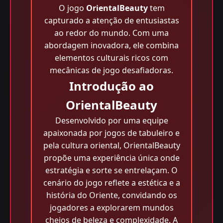
O jogo
OrientalBeauty
tem
capturado a atenção de entusiastas
ao redor do mundo. Com uma
abordagem inovadora, ele combina
elementos culturais ricos com
mecânicas de jogo desafiadoras.
Introdução ao
OrientalBeauty
Desenvolvido por uma equipe
apaixonada por jogos de tabuleiro e
pela cultura oriental, OrientalBeauty
propõe uma experiência única onde
estratégia e sorte se entrelaçam. O
cenário do jogo reflete a estética e a
história do Oriente, convidando os
jogadores a explorarem mundos
cheios de beleza e complexidade. A