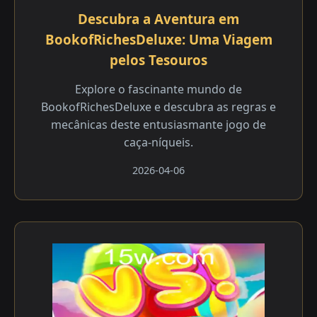
Descubra a Aventura em
BookofRichesDeluxe: Uma Viagem
pelos Tesouros
Explore o fascinante mundo de
BookofRichesDeluxe e descubra as regras e
mecânicas deste entusiasmante jogo de
caça-níqueis.
2026-04-06