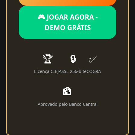
🎮 JOGAR AGORA -
DEMO GRÁTIS
🏆
🔒
✅
Licença CIEJA
SSL 256-bit
eCOGRA
🏦
Aprovado pelo Banco Central