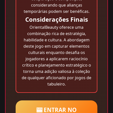
considerando que alianças
temporárias podem ser benéficas.
Considerações Finais
OrientalBeauty oferece uma
combinação rica de estratégia,
habilidade e cultura. A abordagem
deste jogo em capturar elementos
culturais enquanto desafia os
jogadores a aplicarem raciocínio
crítico e planejamento estratégico o
torna uma adição valiosa à coleção
de qualquer aficionado por jogos de
tabuleiro.
🎰 ENTRAR NO