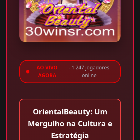
AO VIVO
- 1.247 jogadores
AGORA
online
OrientalBeauty: Um
Mergulho na Cultura e
Estratégia