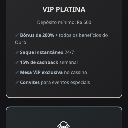
VIP PLATINA
Depósito mínimo: R$ 600
✅
Bônus de 200%
+ todos os benefícios do
Ouro
✅
Saque instantâneo
24/7
✅
15% de cashback
semanal
✅
Mesa VIP exclusiva
no cassino
✅
Convites
para eventos especiais
💎