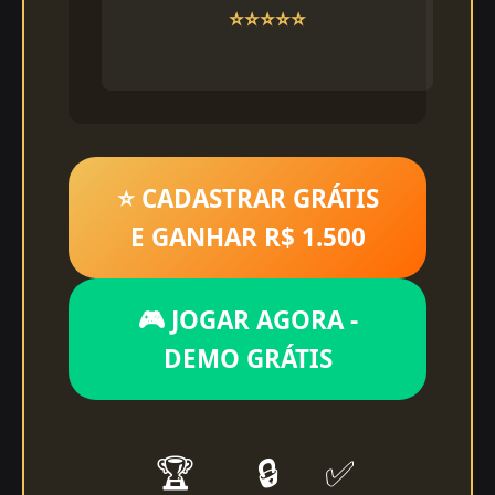
⭐⭐⭐⭐⭐
⭐ CADASTRAR GRÁTIS
E GANHAR R$ 1.500
🎮 JOGAR AGORA -
DEMO GRÁTIS
🏆
🔒
✅