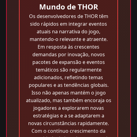
Mundo de THOR
Os desenvolvedores de THOR têm
sido rápidos em integrar eventos
atuais na narrativa do jogo,
mantendo-o relevante e atraente.
Em resposta às crescentes
demandas por inovação, novos
pacotes de expansão e eventos
temáticos são regularmente
adicionados, refletindo temas
populares e as tendências globais.
Isso não apenas mantém o jogo
atualizado, mas também encoraja os
jogadores a explorarem novas
estratégias e a se adaptarem a
novas circunstâncias rapidamente.
Com o contínuo crescimento da