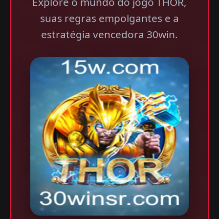
Explore o mundo do jogo THOR,
suas regras empolgantes e a
estratégia vencedora 30win.