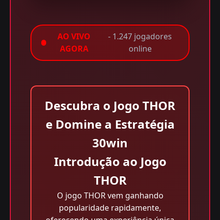
AO VIVO
- 1.247 jogadores
AGORA
online
Descubra o Jogo THOR
e Domine a Estratégia
30win
Introdução ao Jogo
THOR
O jogo THOR vem ganhando
popularidade rapidamente,