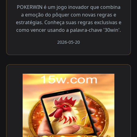
POKERWIN é um jogo inovador que combina
a emoção do pôquer com novas regras e
estratégias. Conheça suas regras exclusivas e
como vencer usando a palavra-chave '30win'.
2026-05-20