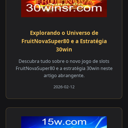
Explorando o Universo de
FruitNovaSuper80 e a Estratégia
30win
Descubra tudo sobre o novo jogo de slots
FruitNovaSuper80 e a estratégia 30win neste
artigo abrangente.
2026-02-12