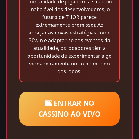
comunidade de jogadores e o apoio
inabalável dos desenvolvedores, o
futuro de THOR parece
extremamente promissor. Ao
abraçar as novas estratégias como
30win e adaptar-se aos eventos da
atualidade, os jogadores têm a
oportunidade de experimentar algo
verdadeiramente único no mundo
dos jogos.
🎰 ENTRAR NO
CASSINO AO VIVO