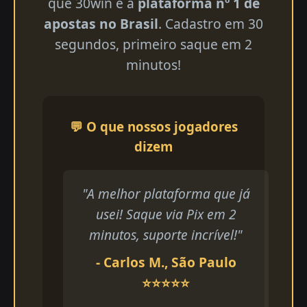
que 30win é a
plataforma nº 1 de
apostas no Brasil
. Cadastro em 30
segundos, primeiro saque em 2
minutos!
💬 O que nossos jogadores
dizem
"A melhor plataforma que já
usei! Saque via Pix em 2
minutos, suporte incrível!"
- Carlos M., São Paulo
⭐⭐⭐⭐⭐