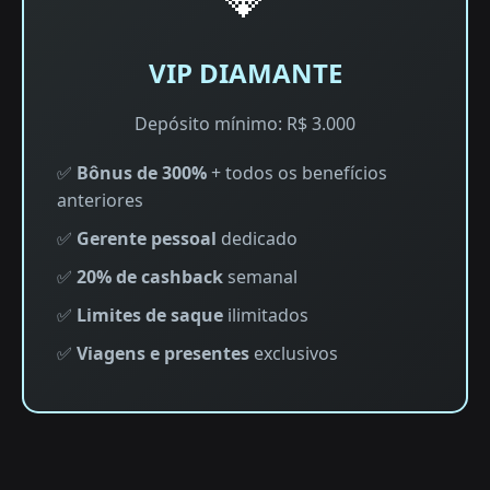
VIP DIAMANTE
Depósito mínimo: R$ 3.000
✅
Bônus de 300%
+ todos os benefícios
anteriores
✅
Gerente pessoal
dedicado
✅
20% de cashback
semanal
✅
Limites de saque
ilimitados
✅
Viagens e presentes
exclusivos