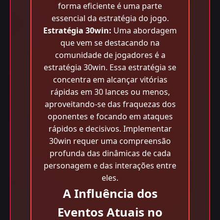
forma eficiente é uma parte
essencial da estratégia do jogo.
Estratégia 30win:
Uma abordagem
que vem se destacando na
comunidade de jogadores é a
estratégia 30win. Essa estratégia se
concentra em alcançar vitórias
rápidas em 30 lances ou menos,
aproveitando-se das fraquezas dos
oponentes e focando em ataques
rápidos e decisivos. Implementar
30win requer uma compreensão
profunda das dinâmicas de cada
personagem e das interações entre
eles.
A Influência dos
Eventos Atuais no