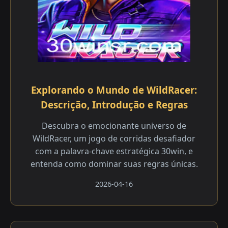
Explorando o Mundo de WildRacer:
Descrição, Introdução e Regras
Descubra o emocionante universo de
WildRacer, um jogo de corridas desafiador
com a palavra-chave estratégica 30win, e
entenda como dominar suas regras únicas.
2026-04-16