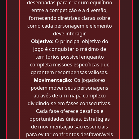
desenhadas para criar um equilíbrio
entre a competição e a diversão,
fornecendo diretrizes claras sobre
como cada personagem e elemento
deve interagir.
Objetivo:
O principal objetivo do
jogo é conquistar o máximo de
territórios possível enquanto
completa missões específicas que
garantem recompensas valiosas.
Movimentação:
Os jogadores
podem mover seus personagens
através de um mapa complexo
dividindo-se em fases consecutivas.
Cada fase oferece desafios e
oportunidades únicas. Estratégias
de movimentação são essenciais
para evitar confrontos desfavoráveis