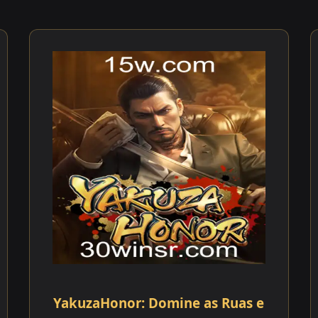
YakuzaHonor: Domine as Ruas e