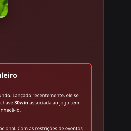
leiro
undo. Lançado recentemente, ele se
a-chave
30win
associada ao jogo tem
onhecê-lo.
pcional. Com as restrições de eventos