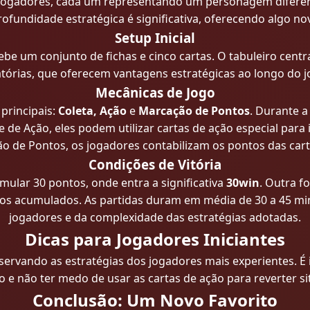
 jogadores, cada um representando um personagem diferen
ofundidade estratégica é significativa, oferecendo algo no
Setup Inicial
cebe um conjunto de fichas e cinco cartas. O tabuleiro cent
atórias, que oferecem vantagens estratégicas ao longo do j
Mecânicas de Jogo
principais:
Coleta, Ação
e
Marcação de Pontos
. Durante a
se de Ação, eles podem utilizar cartas de ação especial para
ão de Pontos, os jogadores contabilizam os pontos das cart
Condições de Vitória
umular 30 pontos, onde entra a significativa
30win
. Outra f
os acumulados. As partidas duram em média de 30 a 45 m
jogadores e da complexidade das estratégias adotadas.
Dicas para Jogadores Iniciantes
servando as estratégias dos jogadores mais experientes. É 
io e não ter medo de usar as cartas de ação para reverter s
Conclusão: Um Novo Favorito