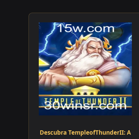
Descubra TempleofThunderII: A