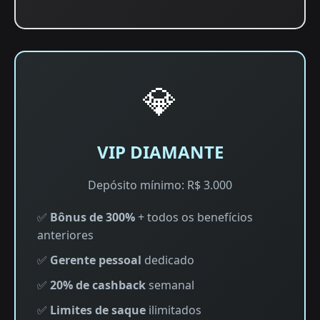
💎
VIP DIAMANTE
Depósito mínimo: R$ 3.000
✅
Bônus de 300%
+ todos os benefícios
anteriores
✅
Gerente pessoal
dedicado
✅
20% de cashback
semanal
✅
Limites de saque
ilimitados