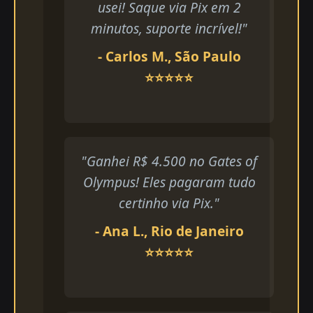
usei! Saque via Pix em 2
minutos, suporte incrível!"
- Carlos M., São Paulo
⭐⭐⭐⭐⭐
"Ganhei R$ 4.500 no Gates of
Olympus! Eles pagaram tudo
certinho via Pix."
- Ana L., Rio de Janeiro
⭐⭐⭐⭐⭐