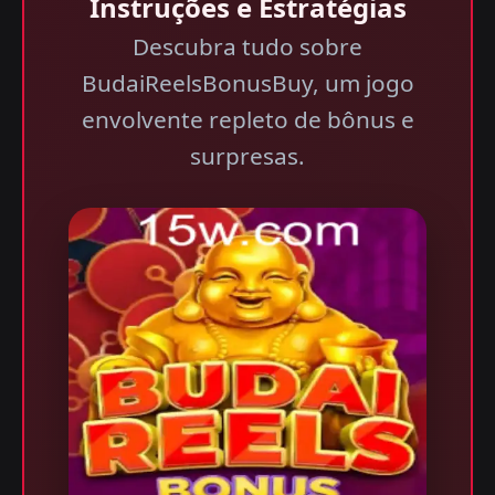
Instruções e Estratégias
Descubra tudo sobre
BudaiReelsBonusBuy, um jogo
envolvente repleto de bônus e
surpresas.