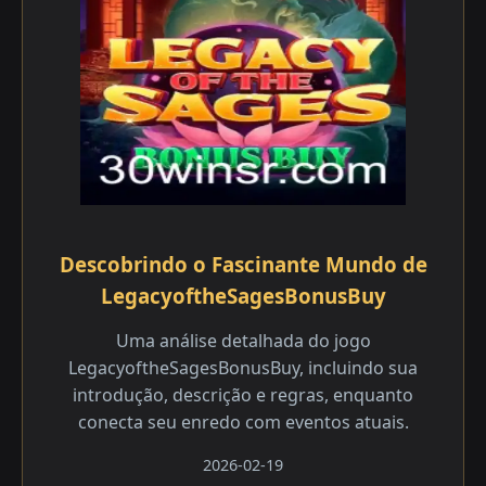
Descobrindo o Fascinante Mundo de
LegacyoftheSagesBonusBuy
Uma análise detalhada do jogo
LegacyoftheSagesBonusBuy, incluindo sua
introdução, descrição e regras, enquanto
conecta seu enredo com eventos atuais.
2026-02-19