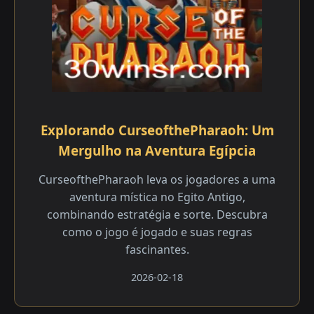
Explorando CurseofthePharaoh: Um
Mergulho na Aventura Egípcia
CurseofthePharaoh leva os jogadores a uma
aventura mística no Egito Antigo,
combinando estratégia e sorte. Descubra
como o jogo é jogado e suas regras
fascinantes.
2026-02-18