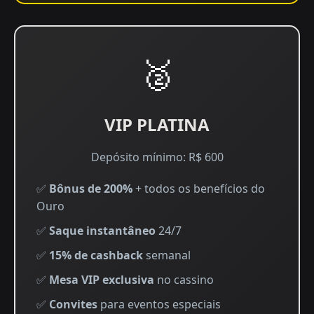
🥈
VIP PLATINA
Depósito mínimo: R$ 600
✅
Bônus de 200%
+ todos os benefícios do
Ouro
✅
Saque instantâneo
24/7
✅
15% de cashback
semanal
✅
Mesa VIP exclusiva
no cassino
✅
Convites
para eventos especiais