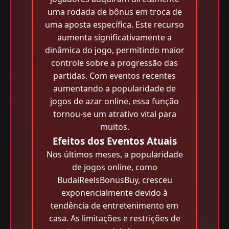
uma rodada de bônus em troca de
uma aposta específica. Este recurso
aumenta significativamente a
dinâmica do jogo, permitindo maior
controle sobre a progressão das
partidas. Com eventos recentes
aumentando a popularidade de
jogos de azar online, essa função
tornou-se um atrativo vital para
muitos.
Efeitos dos Eventos Atuais
Nos últimos meses, a popularidade
de jogos online, como
BudaiReelsBonusBuy, cresceu
exponencialmente devido à
tendência de entretenimento em
casa. As limitações e restrições de