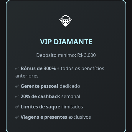
💎
VIP DIAMANTE
Depósito mínimo: R$ 3.000
✅
Bônus de 300%
+ todos os benefícios
anteriores
✅
Gerente pessoal
dedicado
✅
20% de cashback
semanal
✅
Limites de saque
ilimitados
✅
Viagens e presentes
exclusivos