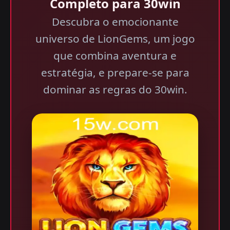
Completo para 30win
Descubra o emocionante
universo de LionGems, um jogo
que combina aventura e
estratégia, e prepare-se para
dominar as regras do 30win.