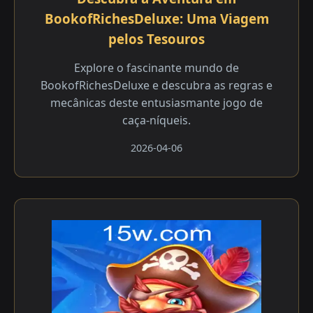
BookofRichesDeluxe: Uma Viagem
pelos Tesouros
Explore o fascinante mundo de
BookofRichesDeluxe e descubra as regras e
mecânicas deste entusiasmante jogo de
caça-níqueis.
2026-04-06