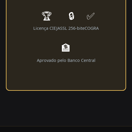
🏆
🔒
✅
Licença CIEJA
SSL 256-bit
eCOGRA
🏦
Aprovado pelo Banco Central