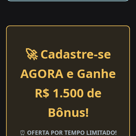
🚀 Cadastre-se
AGORA e Ganhe
R$ 1.500 de
Bônus!
⏰
OFERTA POR TEMPO LIMITADO!