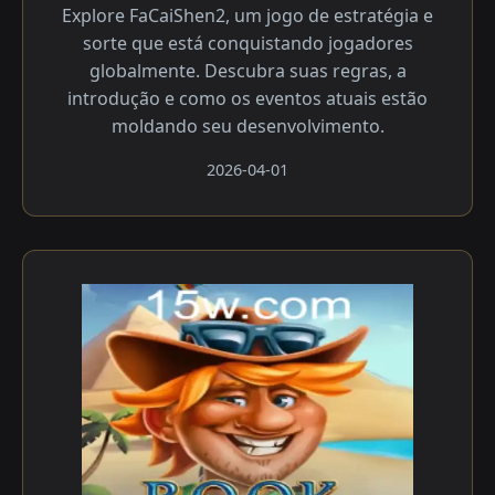
Explore FaCaiShen2, um jogo de estratégia e
sorte que está conquistando jogadores
globalmente. Descubra suas regras, a
introdução e como os eventos atuais estão
moldando seu desenvolvimento.
2026-04-01