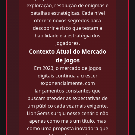
exploração, resolução de enigmas e
batalhas estratégicas. Cada nível
oferece novos segredos para
descobrir e risco que testam a
habilidade e a estratégia dos
jogadores.
Contexto Atual do Mercado
de Jogos
Em 2023, o mercado de jogos
digitais continua a crescer
exponencialmente, com
lançamentos constantes que
buscam atender as expectativas de
um público cada vez mais exigente.
LionGems surgiu nesse cenário não
apenas como mais um título, mas
como uma proposta inovadora que