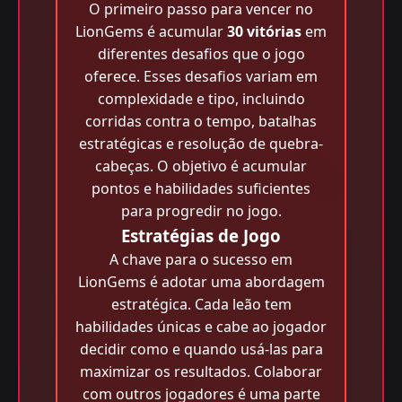
O primeiro passo para vencer no
LionGems é acumular
30 vitórias
em
diferentes desafios que o jogo
oferece. Esses desafios variam em
complexidade e tipo, incluindo
corridas contra o tempo, batalhas
estratégicas e resolução de quebra-
cabeças. O objetivo é acumular
pontos e habilidades suficientes
para progredir no jogo.
Estratégias de Jogo
A chave para o sucesso em
LionGems é adotar uma abordagem
estratégica. Cada leão tem
habilidades únicas e cabe ao jogador
decidir como e quando usá-las para
maximizar os resultados. Colaborar
com outros jogadores é uma parte