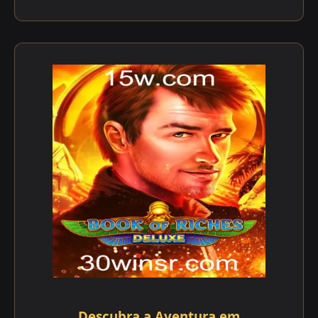
Descubra a Aventura em