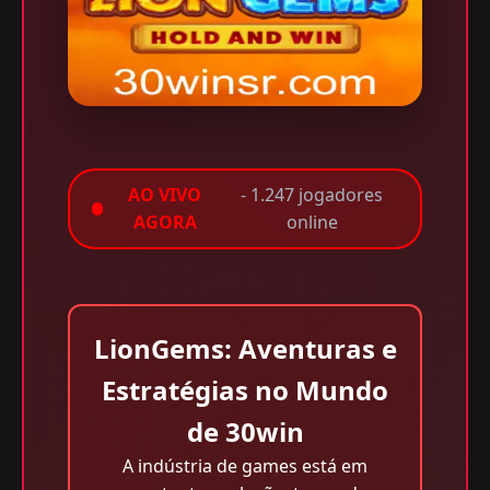
AO VIVO
- 1.247 jogadores
AGORA
online
LionGems: Aventuras e
Estratégias no Mundo
de 30win
A indústria de games está em