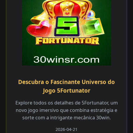
Descubra o Fascinante Universo do
Jogo 5Fortunator
Explore todos os detalhes de 5Fortunator, um
novo jogo imersivo que combina estratégia e
sorte com a intrigante mecânica 30win.
2026-04-21