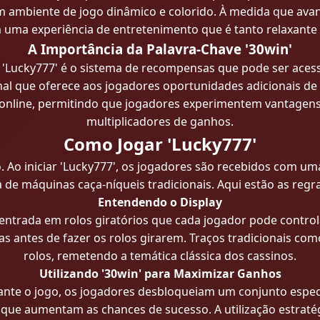
m ambiente de jogo dinâmico e colorido. À medida que av
 uma experiência de entretenimento que é tanto relaxante
A Importância da Palavra-Chave '30win'
 'Lucky777' é o sistema de recompensas que pode ser ace
l que oferece aos jogadores oportunidades adicionais de g
nline, permitindo que jogadores experimentem vantagens 
multiplicadores de ganhos.
Como Jogar 'Lucky777'
o. Ao iniciar 'Lucky777', os jogadores são recebidos com uma
a de máquinas caça-níqueis tradicionais. Aqui estão as regr
Entendendo o Display
entrada em rolos giratórios que cada jogador pode control
s antes de fazer os rolos girarem. Traços tradicionais com
rolos, remetendo a temática clássica dos cassinos.
Utilizando '30win' para Maximizar Ganhos
nte o jogo, os jogadores desbloqueiam um conjunto especi
s que aumentam as chances de sucesso. A utilização estraté