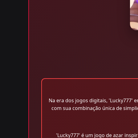
Na era dos jogos digitais, 'Lucky777'
com sua combinação única de simplici
'Lucky777' é um jogo de azar inspi