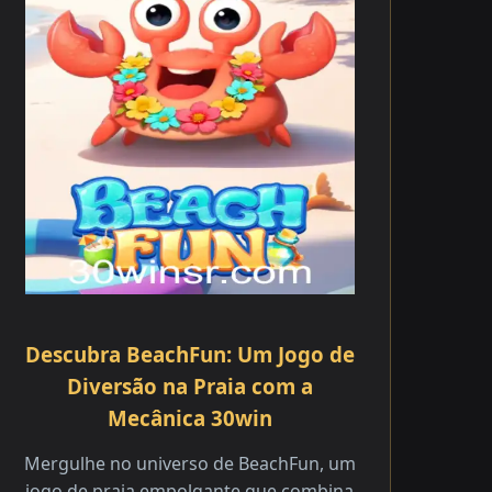
Descubra BeachFun: Um Jogo de
Diversão na Praia com a
Mecânica 30win
Mergulhe no universo de BeachFun, um
jogo de praia empolgante que combina