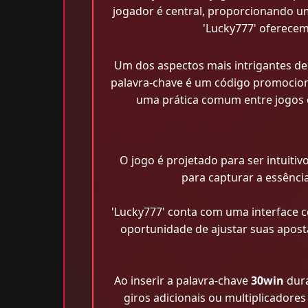
jogador é central, proporcionando u
'Lucky777' oferecem
Um dos aspectos mais intrigantes de
palavra-chave é um código promociona
uma prática comum entre jogos o
O jogo é projetado para ser intuitiv
para capturar a essênci
'Lucky777' conta com uma interface c
oportunidade de ajustar suas aposta
Ao inserir a palavra-chave
30win
dura
giros adicionais ou multiplicadore