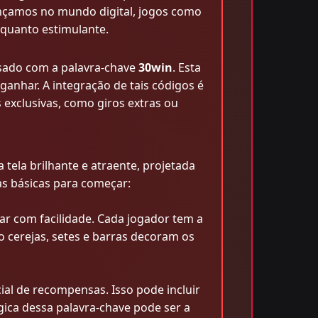
ançamos no mundo digital, jogos como
 quanto estimulante.
ssado com a palavra-chave
30win
. Esta
anhar. A integração de tais códigos é
exclusivas, como giros extras ou
 tela brilhante e atraente, projetada
as básicas para começar:
ar com facilidade. Cada jogador tem a
o cerejas, setes e barras decoram os
al de recompensas. Isso pode incluir
gica dessa palavra-chave pode ser a