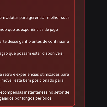
.
o
odem adotar para gerenciar melhor suas
do que as experiências de jogo
arte desse ganho antes de continuar a
ação que possam estar disponíveis,
 retrô e experiências otimizadas para
e móvel, está bem posicionado para
.
recompensas instantâneas no setor de
ajados por longos períodos.