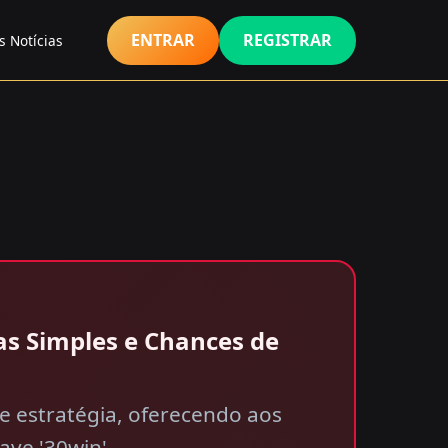
ENTRAR
REGISTRAR
s Notícias
s Simples e Chances de
e estratégia, oferecendo aos
ave '30win'.