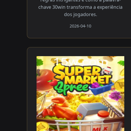
chave 30win transforma a experiência
dos jogadores.
2026-04-10