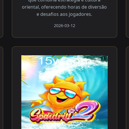
oriental, oferecendo horas de diversão
e desafios aos jogadores.
2026-03-12