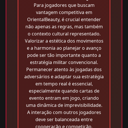
Para jogadores que buscam
vantagem competitiva em
OrientalBeauty, é crucial entender
não apenas as regras, mas também
o contexto cultural representado.
Valorizar a estética dos movimentos
e a harmonia ao planejar o avanço
pode ser tão importante quanto a
estratégia militar convencional.
Permanecer atento às jogadas dos
adversários e adaptar sua estratégia
em tempo real é essencial,
especialmente quando cartas de
evento entram em jogo, criando
uma dinâmica de imprevisibilidade.
A interação com outros jogadores
deve ser balanceada entre
cooperação e competição,