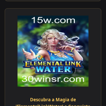
Descubra a Magia de