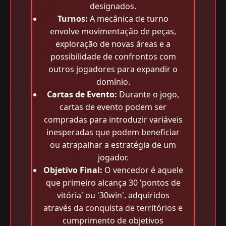
designados.
Turnos:
A mecânica de turno
envolve movimentação de peças,
exploração de novas áreas e a
possibilidade de confrontos com
outros jogadores para expandir o
domínio.
Cartas de Evento:
Durante o jogo,
cartas de evento podem ser
compradas para introduzir variáveis
inesperadas que podem beneficiar
ou atrapalhar a estratégia de um
jogador.
Objetivo Final:
O vencedor é aquele
que primeiro alcança 30 'pontos de
vitória' ou '30win', adquiridos
através da conquista de territórios e
cumprimento de objetivos