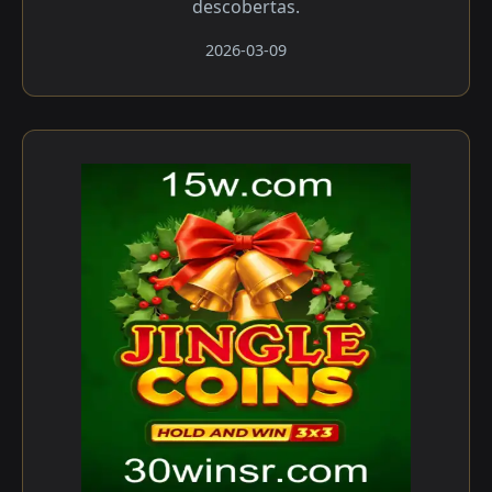
descobertas.
2026-03-09