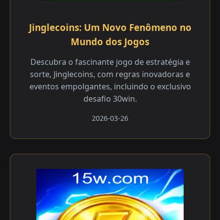
Jinglecoins: Um Novo Fenômeno no
Mundo dos Jogos
Descubra o fascinante jogo de estratégia e
sorte, Jinglecoins, com regras inovadoras e
eventos empolgantes, incluindo o exclusivo
desafio 30win.
2026-03-26