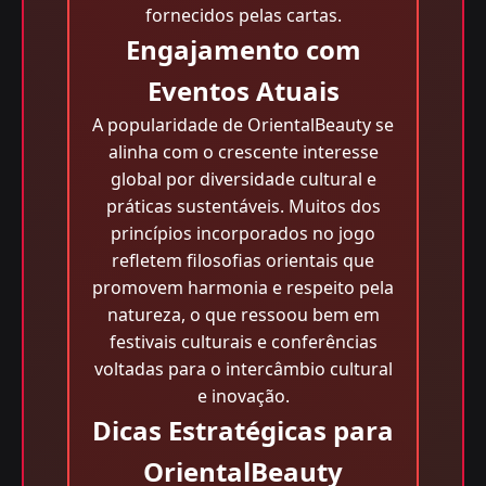
fornecidos pelas cartas.
Engajamento com
Eventos Atuais
A popularidade de OrientalBeauty se
alinha com o crescente interesse
global por diversidade cultural e
práticas sustentáveis. Muitos dos
princípios incorporados no jogo
refletem filosofias orientais que
promovem harmonia e respeito pela
natureza, o que ressoou bem em
festivais culturais e conferências
voltadas para o intercâmbio cultural
e inovação.
Dicas Estratégicas para
OrientalBeauty