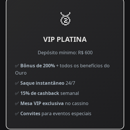
🥈
VIP PLATINA
Depósito mínimo: R$ 600
✅
Bônus de 200%
+ todos os benefícios do
Ouro
✅
Saque instantâneo
24/7
✅
15% de cashback
semanal
✅
Mesa VIP exclusiva
no cassino
✅
Convites
para eventos especiais