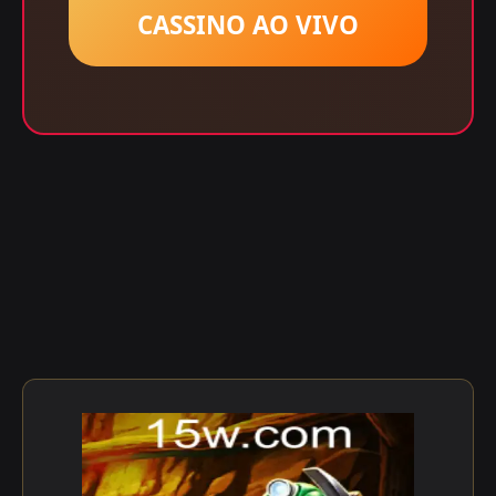
CASSINO AO VIVO