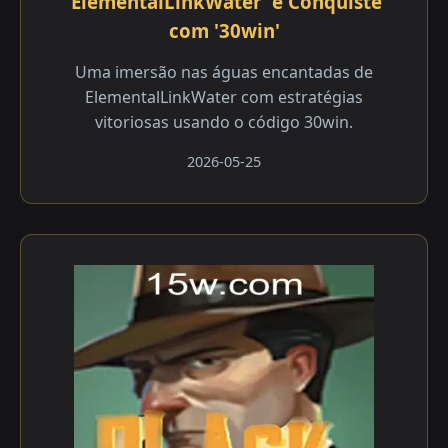
'ElementalLinkWater' e Conquiste
com '30win'
Uma imersão nas águas encantadas de
ElementalLinkWater com estratégias
vitoriosas usando o código 30win.
2026-05-25