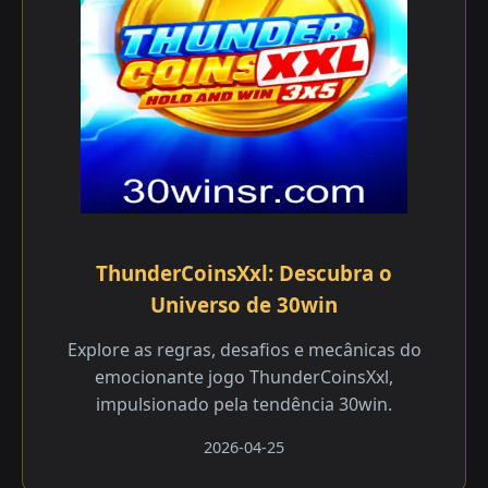
ThunderCoinsXxl: Descubra o
Universo de 30win
Explore as regras, desafios e mecânicas do
emocionante jogo ThunderCoinsXxl,
impulsionado pela tendência 30win.
2026-04-25