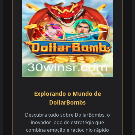
Explorando o Mundo de
DollarBombs
Descubra tudo sobre DollarBombs, o
inovador jogo de estratégia que
combina emoção e raciocínio rápido