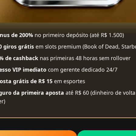
nus de 200%
no primeiro depósito (até R$ 1.500)
0 giros grátis
em slots premium (Book of Dead, Starbu
% de cashback
nas primeiras 48 horas sem rollover
esso VIP imediato
com gerente dedicado 24/7
osta grátis de R$ 15
em esportes
guro da primeira aposta
até R$ 60 (dinheiro de volta
r)