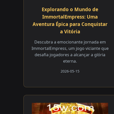
Explorando o Mundo de
ImmortalEmpress: Uma
Aventura Épica para Conquistar
a Vitória
Descubra a emocionante jornada em
ImmortalEmpress, um jogo viciante que
desafia jogadores a alcançar a glória
eterna.
2026-05-15