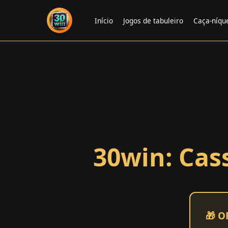
Início
Jogos de tabuleiro
Caça-níque
30win: Cas
🎁 O