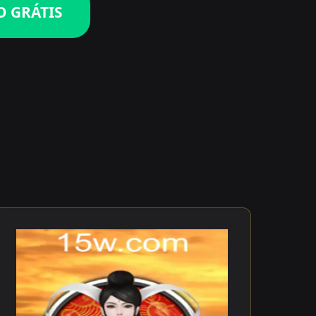
O GRÁTIS