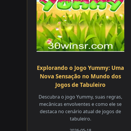
Explorando o Jogo Yummy: Uma
Nova Sensação no Mundo dos
Jogos de Tabuleiro
Descubra o jogo Yummy, suas regras,
mecânicas envolventes e como ele se
destaca no cenário atual de jogos de
tabuleiro.
2026-05-18