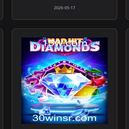
2026-05-17