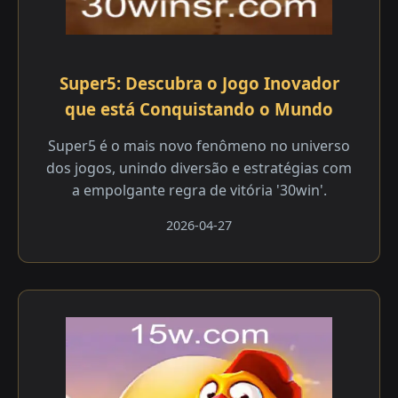
Super5: Descubra o Jogo Inovador
que está Conquistando o Mundo
Super5 é o mais novo fenômeno no universo
dos jogos, unindo diversão e estratégias com
a empolgante regra de vitória '30win'.
2026-04-27