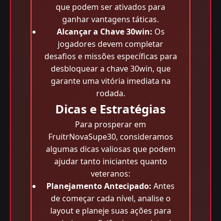
que podem ser ativados para
ganhar vantagens táticas.
Alcançar a Chave 30win:
Os
jogadores devem completar
desafios e missões específicas para
desbloquear a chave 30win, que
garante uma vitória imediata na
rodada.
Dicas e Estratégias
Para prosperar em
FruitrNovaSupe30, consideramos
algumas dicas valiosas que podem
ajudar tanto iniciantes quanto
veteranos:
Planejamento Antecipado:
Antes
de começar cada nível, analise o
layout e planeje suas ações para