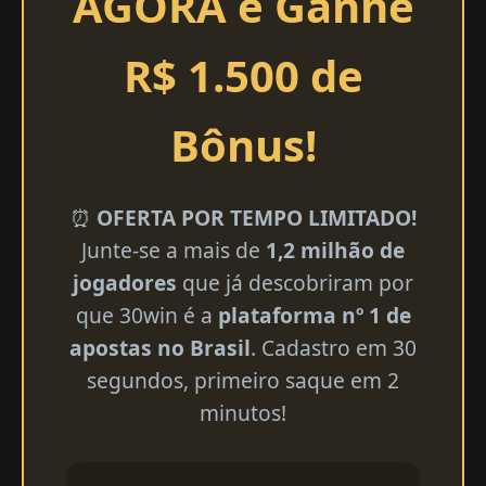
AGORA e Ganhe
R$ 1.500 de
Bônus!
⏰
OFERTA POR TEMPO LIMITADO!
Junte-se a mais de
1,2 milhão de
jogadores
que já descobriram por
que 30win é a
plataforma nº 1 de
apostas no Brasil
. Cadastro em 30
segundos, primeiro saque em 2
minutos!