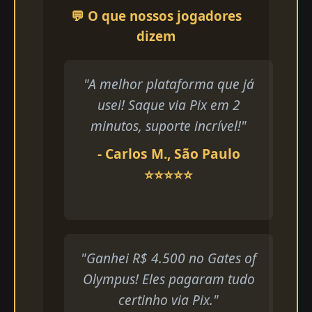
💬 O que nossos jogadores
dizem
"A melhor plataforma que já
usei! Saque via Pix em 2
minutos, suporte incrível!"
- Carlos M., São Paulo
⭐⭐⭐⭐⭐
"Ganhei R$ 4.500 no Gates of
Olympus! Eles pagaram tudo
certinho via Pix."