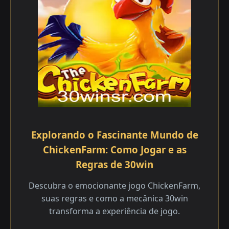
Explorando o Fascinante Mundo de
ChickenFarm: Como Jogar e as
Regras de 30win
Descubra o emocionante jogo ChickenFarm,
suas regras e como a mecânica 30win
transforma a experiência de jogo.