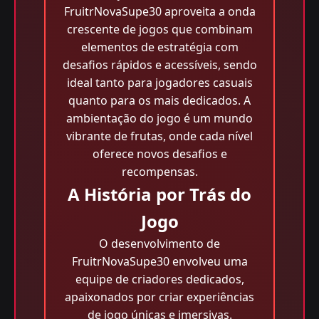
FruitrNovaSupe30 aproveita a onda
crescente de jogos que combinam
elementos de estratégia com
desafios rápidos e acessíveis, sendo
ideal tanto para jogadores casuais
quanto para os mais dedicados. A
ambientação do jogo é um mundo
vibrante de frutas, onde cada nível
oferece novos desafios e
recompensas.
A História por Trás do
Jogo
O desenvolvimento de
FruitrNovaSupe30 envolveu uma
equipe de criadores dedicados,
apaixonados por criar experiências
de jogo únicas e imersivas.