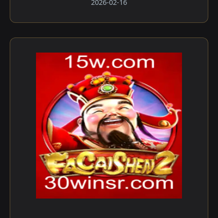
2026-02-16