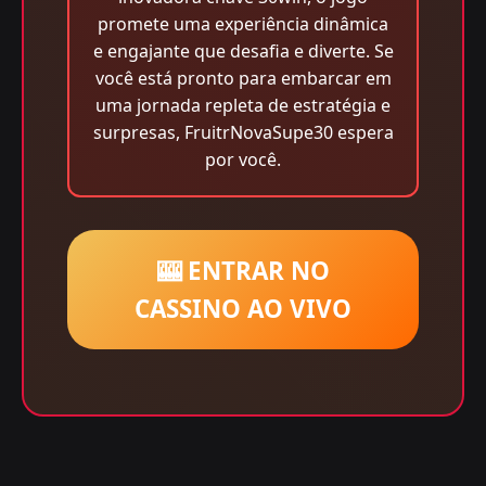
promete uma experiência dinâmica
e engajante que desafia e diverte. Se
você está pronto para embarcar em
uma jornada repleta de estratégia e
surpresas, FruitrNovaSupe30 espera
por você.
🎰 ENTRAR NO
CASSINO AO VIVO