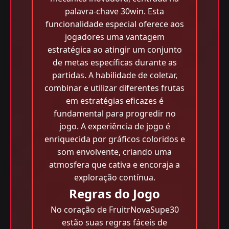
palavra-chave 30win. Esta
funcionalidade especial oferece aos
jogadores uma vantagem
estratégica ao atingir um conjunto
de metas específicas durante as
partidas. A habilidade de coletar,
combinar e utilizar diferentes frutas
em estratégias eficazes é
fundamental para progredir no
jogo. A experiência de jogo é
enriquecida por gráficos coloridos e
som envolvente, criando uma
atmosfera que cativa e encoraja a
exploração contínua.
Regras do Jogo
No coração de FruitrNovaSupe30
estão suas regras fáceis de