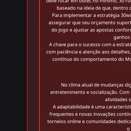
deve focar em obter, no mínimo, 30 r
baseado na ideia de que, dentro 
Para implementar a estratégia 30win
assegurar que seu orçamento suport
do jogo e ajustar as apostas confo
ganhos 
A chave para o sucesso com a estrat
com paciência e atenção aos detalhes
contínuo do comportamento do MrF
No clima atual de mudanças dig
entretenimento e socialização. Com
atividades 
A adaptabilidade é uma caracterís
frequentes e novas inovações conti
torneios online e comunidades dedic
o