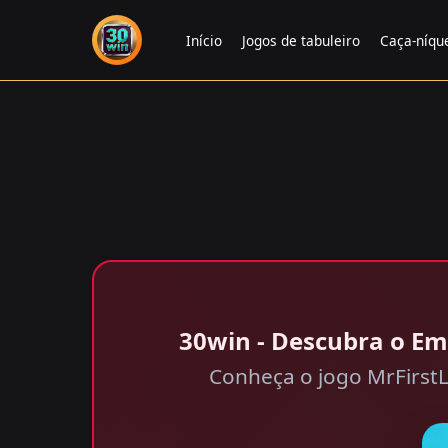
Início
Jogos de tabuleiro
Caça-níque
30win - Descubra o Em
Conheça o jogo MrFirstL