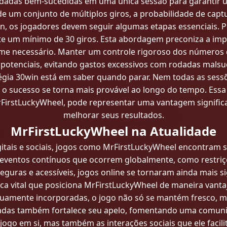
odadas bem-sucedidas em uma única sessão para garantir u
de um conjunto de múltiplos giros, a probabilidade de captu
, os jogadores devem seguir algumas etapas essenciais. Pri
e um mínimo de 30 giros. Esta abordagem preconiza a im
rme necessário. Manter um controle rigoroso dos números 
potenciais, evitando gastos excessivos com rodadas malsu
égia 30win está em saber quando parar. Nem todas as sess
, o sucesso se torna mais provável ao longo do tempo. Ess
irstLuckyWheel, pode representar uma vantagem significa
melhorar seus resultados.
MrFirstLuckyWheel na Atualidade
itais e sociais, jogos como MrFirstLuckyWheel encontram s
 eventos contínuos que ocorrem globalmente, como restri
seguras e acessíveis, jogos online se tornaram ainda mais sig
tica vital que posiciona MrFirstLuckyWheel de maneira vant
nuamente incorporadas, o jogo não só se mantém fresco, m
adas também fortalece seu apelo, fomentando uma comuni
 jogo em si, mas também as interações sociais que ele facilit