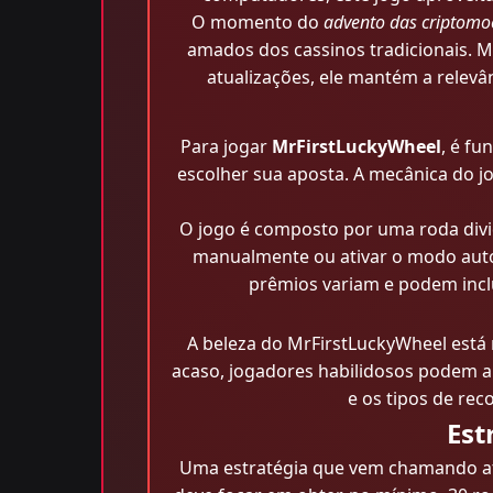
O momento do
advento das criptomo
amados dos cassinos tradicionais. 
atualizações, ele mantém a relevân
Para jogar
MrFirstLuckyWheel
, é f
escolher sua aposta. A mecânica do jo
O jogo é composto por uma roda divi
manualmente ou ativar o modo auto
prêmios variam e podem inclu
A beleza do MrFirstLuckyWheel está 
acaso, jogadores habilidosos podem a
e os tipos de re
Est
Uma estratégia que vem chamando a