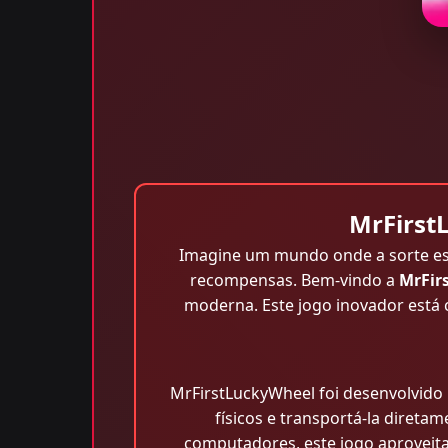
MrFirst
Imagine um mundo onde a sorte es
recompensas. Bem-vindo a
MrFir
moderna. Este jogo inovador está
MrFirstLuckyWheel foi desenvolvido 
físicos e transportá-la direta
computadores, este jogo aproveita