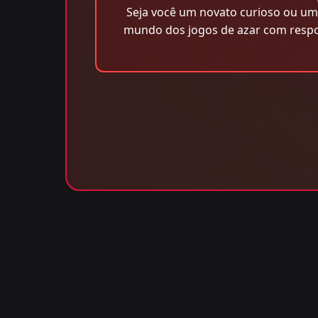
Seja você um novato curioso ou um
mundo dos jogos de azar com respo